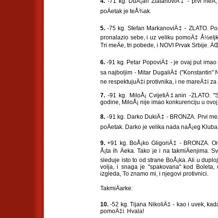
4.
-71 kg. DuÅ¡an ZlatanoviÄ‡ - prvi meÄ, 
poÄetak je teÅ¾ak.
5.
-75 kg. Stefan MarkanoviÄ‡ - ZLATO. PoÄ
pronalazio sebe, i uz veliku pomoÄ‡ Å½elj
Tri meÄe, tri pobede, i NOVI Prvak Srbije. Ä
6.
-91 kg. Petar PopoviÄ‡ - je ovaj put imao p
sa najboljim - Mitar DugaliÄ‡ ("Konstantin" N
ne respektujuÄ‡i protivnika, i ne mareÄ‡i z
7.
-91 kg. MiloÅ¡ CvijetiÄ‡anin -ZLATO. "St
godine, MiloÅ¡ nije imao konkurenciju u ovoj k
8.
-91 kg. Darko DukiÄ‡ - BRONZA. Prvi meÄ,
poÄetak. Darko je velika nada naÅ¡eg Kluba
9.
+91 kg. BoÅ¡ko GligoriÄ‡ - BRONZA. On
Å¡ta ih Äeka. Tako je i na takmiÄenjima. 
sleduje isto to od strane BoÅ¡ka. Ali u duplo
volja, i snaga je "spakovana" kod Bolet
izgleda, To znamo mi, i njegovi protivnici.
TakmiÄarke:
10.
-52 kg. Tijana NikoliÄ‡ - kao i uvek, k
pomoÄ‡i. Hvala!