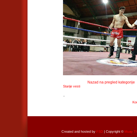
Nazad na pregled kategorije
Starije vesti
..
Ko
Created and hosted by
FSD
| Copyright ©
Muay Tha