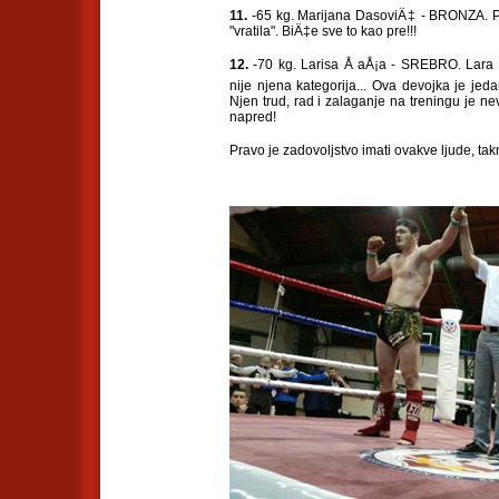
11.
-65 kg. Marijana DasoviÄ‡ - BRONZA. P
"vratila". BiÄ‡e sve to kao pre!!!
12.
-70 kg. Larisa Å aÅ¡a - SREBRO. Lara 
nije njena kategorija... Ova devojka je jed
Njen trud, rad i zalaganje na treningu je ne
napred!
Pravo je zadovoljstvo imati ovakve ljude, tak