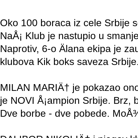
Oko 100 boraca iz cele Srbije 
NaÅ¡ Klub je nastupio u smanje
Naprotiv, 6-o Älana ekipa je z
klubova Kik boks saveza Srbije
MILAN MARIÄ† je pokazao ono 
je NOVI Å¡ampion Srbije. Brz,
Dve borbe - dve pobede. MoÅ¾