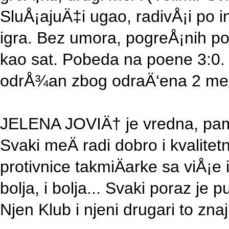
SluÅ¡ajuÄ‡i ugao, radivÅ¡i po i
igra. Bez umora, pogreÅ¡nih po
kao sat. Pobeda na poene 3:0. 
odrÅ¾an zbog odraÄ‘ena 2 meÄ
JELENA JOVIÄ† je vredna, pame
Svaki meÄ radi dobro i kvalitet
protivnice takmiÄarke sa viÅ¡e 
bolja, i bolja... Svaki poraz je 
Njen Klub i njeni drugari to znaj