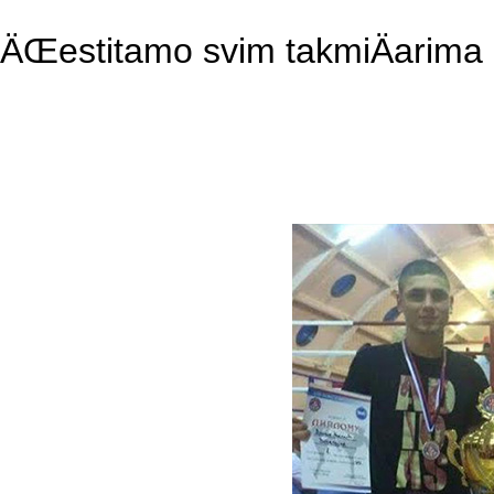
ÄŒestitamo svim takmiÄarima 