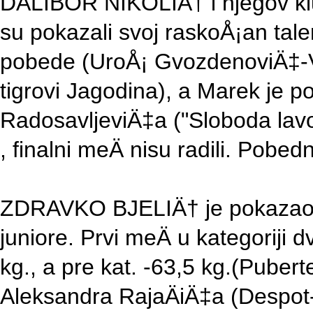
DALIBOR NIKOLIÄ† i njegov 
su pokazali svoj raskoÅ¡an tale
pobede (UroÅ¡ GvozdenoviÄ‡-Vr
tigrovi Jagodina), a Marek je p
RadosavljeviÄ‡a ("Sloboda lavo
, finalni meÄ nisu radili. Pobe
ZDRAVKO BJELIÄ† je pokazao z
juniore. Prvi meÄ u kategoriji 
kg., a pre kat. -63,5 kg.(Pubert
Aleksandra RajaÄiÄ‡a (Despot-