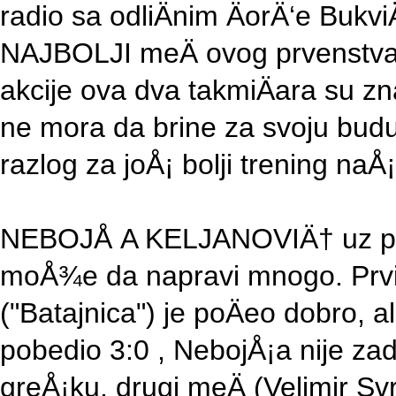
radio sa odliÄnim ÄorÄ‘e Bukvi
NAJBOLJI meÄ ovog prvenstva.
akcije ova dva takmiÄara su zn
ne mora da brine za svoju bud
razlog za joÅ¡ bolji trening n
NEBOJÅ A KELJANOVIÄ† uz prav
moÅ¾e da napravi mnogo. Prvi
("Batajnica") je poÄeo dobro, a
pobedio 3:0 , NebojÅ¡a nije za
greÅ¡ku, drugi meÄ (Velimir Svr