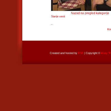
Nazad na pregled kategorije
Starije vesti
..
Ko
Created and hosted by
FSD
| Copyright ©
Muay Tha