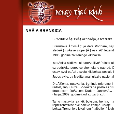
NAÅ A BRANKICA
BRANKICA Ä†OSIÄ† â€“ naÅ¡a, a brazilska..
Branislava Ä†osiÄ‡ je dete Podbare, najs
sledeÄ‡i oÄeve stope (Ä†osa â€“ legend
1996. godine za treninge kik boksa.
IspoÄetka stidljivo, ali upeÄatljivo! Polako 
uz podrÅ¡ku porodice stremela je napred.
ostavi svoj peÄat u svetu kik boksa, postaje
Jugoslavije, pa Mediterana i ulazi u nacional
DruÅ¾enja, putovanja, treninzi, pripreme i
radost, znoj i suze... VideÄ‡i da postoje i d
drugaricom DuÅ¡icom Dudom JankoviÄ‡, p
(Italija, 2002. godine), odlazi za Brazil.
Tamo nastavlja sa kik boksom, trenira, na
reprezentativac ove daleke zemlje. Ostaje u L
boksa. Trener je u lokalnom (najboljem) klub