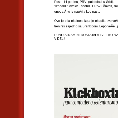
Posle 14 godina, PRVI put dolazi u Srbiju..
''iznedrili'' ovakvu osobu. PRAVI Äovek, t
onoga Å¡to je nauÄila kod nas...
Ovo je bila okolnost koja je okupila sve veÅ
trenirali zajedno sa Brankicom. Lepo veÄe ,
PUNO SI NAM NEDOSTAJALA I VELIKO N
VIDELI!