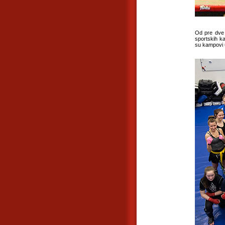
Od pre dve 
sportskih ka
su kampovi u