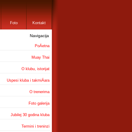
Foto
Kontakt
Navigacija
PoÄetna
Muay Thai
O klubu, istorijat
Uspesi kluba i takmiÄara
O trenerima
Foto galerija
Jubilej 30 godina kluba
Termini i treninzi