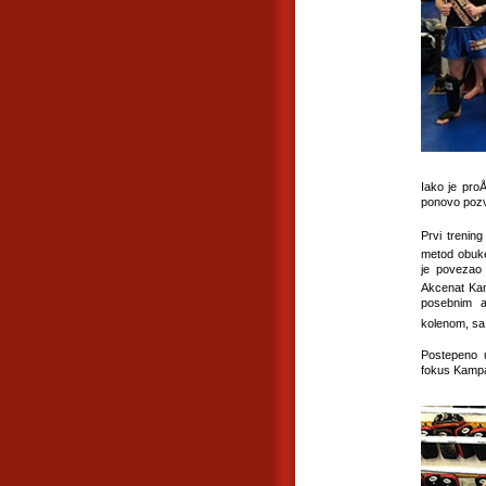
Iako je proÅ
ponovo pozva
Prvi trening
metod obuke 
je povezao 
Akcenat Kam
posebnim a
kolenom, sa 
Postepeno 
fokus Kampa 