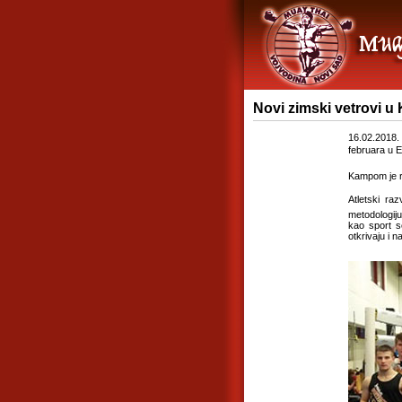
Novi zimski vetrovi u
16.02.2018.
februara u E
Kampom je ru
Atletski ra
metodologij
kao sport se
otkrivaju i 