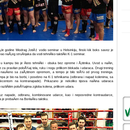
¡le godine Miodrag JotiÄ‡ vodio seminar u Helsinkiju, finski kik boks savez je
o naÅ¡eg struÄnjaka da vodi tehniÄko-taktiÄki K-1 seminar.
 u kampu bio je Äisto tehniÄki - obuka bez opreme i Å¡titnika. Uvod u naÄin,
za pravilan poloÅ¾aj tela, ruku i nogu prilikom blokada i udaraca. Drugi trening
nauÄeno sa zaÅ¡titnom opremom, a tempo je bilo teÅ¾i od prvog treninga.
pa je bio na borbi, i posebno na K-1 tehnikama (odbrana i napad kolenima, sa
kcentom na kontranapade). Prikazano je nekoliko tipova naÄina udaraca
razliÄitim poloÅ¾ajima zgloba kolena, prilikom udara.
uz napade, odbranu, kombinovane udarce, kao i neposredne kontraudarce,
je prebaÄen na BorilaÄku taktiku.