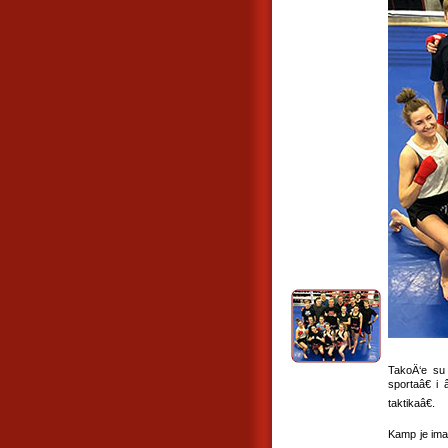
TakoÄ‘e su 
sportaâ€ i
taktikaâ€.
Kamp je imao