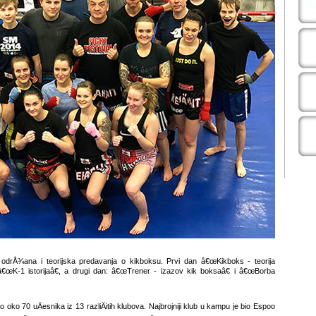
odrÅ¾ana i teorijska predavanja o kikboksu. Prvi dan â€œKikboks - teorija
 â€œK-1 istorijaâ€, a drugi dan: â€œTrener - izazov kik boksaâ€ i â€œBorba
 oko 70 uÄesnika iz 13 razliÄitih klubova. Najbrojniji klub u kampu je bio Espoo