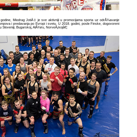
godine, Miodrag JotiÄ‡ je sve aktivniji u promocijama sporta uz odrÅ¾avanje
mpova i predavanja po Evropi i svetu. U 2018. godini, posle Finske, dogovoreni
 Sloveniji, Bugarskoj, AlÅ¾iru, NorveÅ¡kojâ€¦