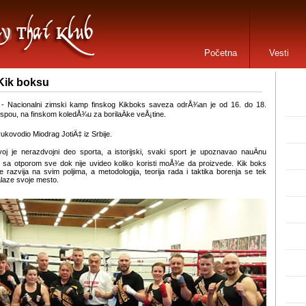
Početna
Vesti
 Kik boksu
 - Nacionalni zimski kamp finskog Kikboks saveza odrÅ¾an je od 16. do 18.
spou, na finskom koledÅ¾u za borilaÄke veÅ¡tine.
kovodio Miodrag JotiÄ‡ iz Srbije.
zvoj je nerazdvojni deo sporta, a istorijski, svaki sport je upoznavao nauÄnu
u sa otporom sve dok nije uvideo koliko koristi moÅ¾e da proizvede. Kik boks
 razvija na svim poljima, a metodologija, teorija rada i taktika borenja se tek
nalaze svoje mesto.