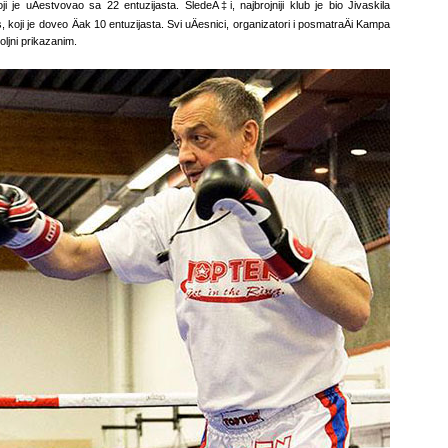
ji je uÄestvovao sa 22 entuzijasta. SledeÄ‡i, najbrojniji klub je bio Jivaskila
s, koji je doveo Äak 10 entuzijasta. Svi uÄesnici, organizatori i posmatraÄi Kampa
oljni prikazanim.