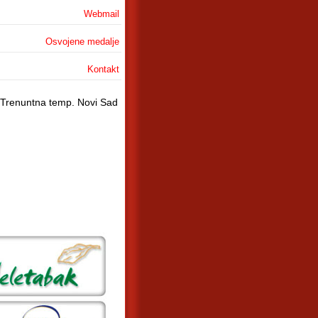
Webmail
Osvojene medalje
Kontakt
Trenuntna temp. Novi Sad