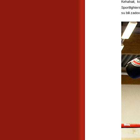
Kehahait, ko
Sportfighter
su bili zadov