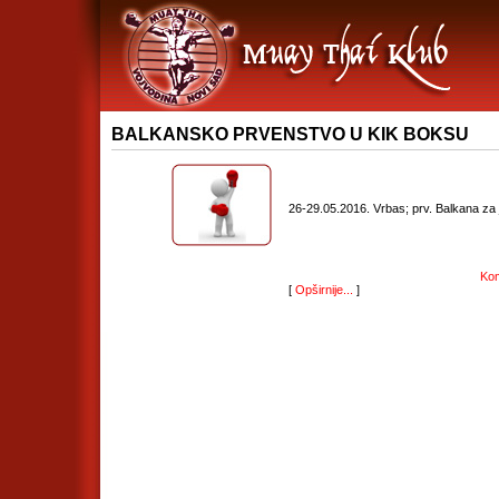
BALKANSKO PRVENSTVO U KIK BOKSU
26-29.05.2016. Vrbas; prv. Balkana za ju
Kom
[
Opširnije...
]